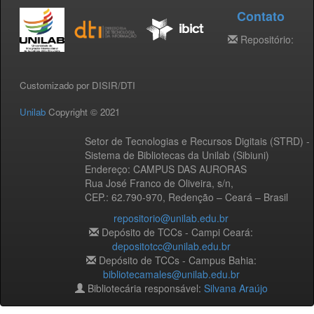
Contato
Repositório:
Customizado por DISIR/DTI
Unilab
Copyright © 2021
Setor de Tecnologias e Recursos Digitais (STRD) -
Sistema de Bibliotecas da Unilab (Sibiuni)
Endereço: CAMPUS DAS AURORAS
Rua José Franco de Oliveira, s/n,
CEP.: 62.790-970, Redenção – Ceará – Brasil
repositorio@unilab.edu.br
Depósito de TCCs - Campi Ceará:
depositotcc@unilab.edu.br
Depósito de TCCs - Campus Bahia:
bibliotecamales@unilab.edu.br
Bibliotecária responsável:
Silvana Araújo