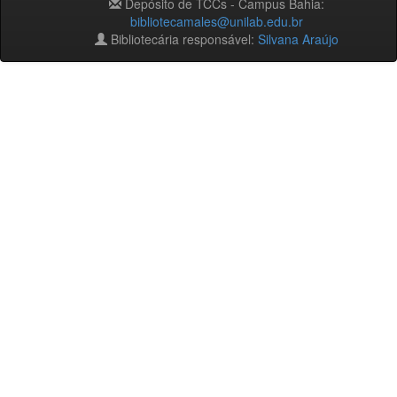
Depósito de TCCs - Campus Bahia:
bibliotecamales@unilab.edu.br
Bibliotecária responsável:
Silvana Araújo