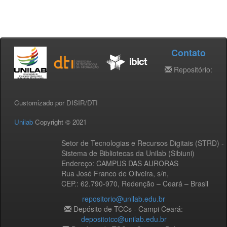
Contato
Repositório:
Customizado por DISIR/DTI
Unilab
Copyright © 2021
Setor de Tecnologias e Recursos Digitais (STRD) -
Sistema de Bibliotecas da Unilab (Sibiuni)
Endereço: CAMPUS DAS AURORAS
Rua José Franco de Oliveira, s/n,
CEP.: 62.790-970, Redenção – Ceará – Brasil
repositorio@unilab.edu.br
Depósito de TCCs - Campi Ceará:
depositotcc@unilab.edu.br