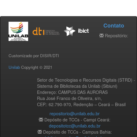
Contato
Repositório:
Customizado por DISIR/DTI
Unilab
Copyright © 2021
Setor de Tecnologias e Recursos Digitais (STRD) -
Sistema de Bibliotecas da Unilab (Sibiuni)
Endereço: CAMPUS DAS AURORAS
Rua José Franco de Oliveira, s/n,
CEP.: 62.790-970, Redenção – Ceará – Brasil
repositorio@unilab.edu.br
Depósito de TCCs - Campi Ceará:
depositotcc@unilab.edu.br
Depósito de TCCs - Campus Bahia: