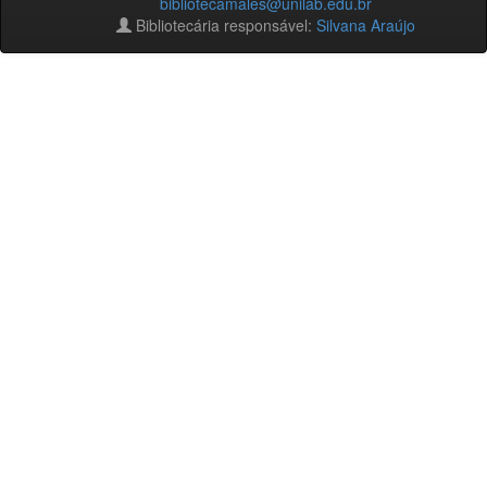
bibliotecamales@unilab.edu.br
Bibliotecária responsável:
Silvana Araújo