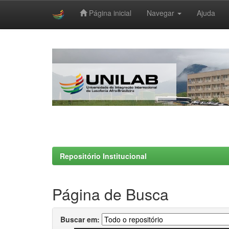
Página inicial
Navegar
Ajuda
Skip
navigation
Repositório Institucional
Página de Busca
Buscar em: