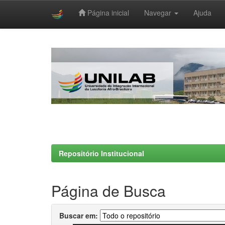
Página inicial
Navegar
Ajuda
Skip
navigation
Repositório Institucional
Página de Busca
Buscar em: