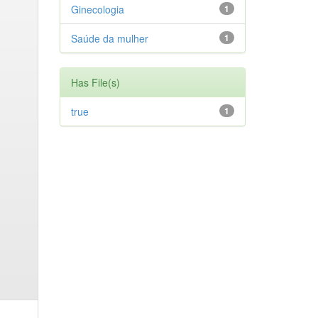
Ginecologia
1
Saúde da mulher
1
Has File(s)
true
1