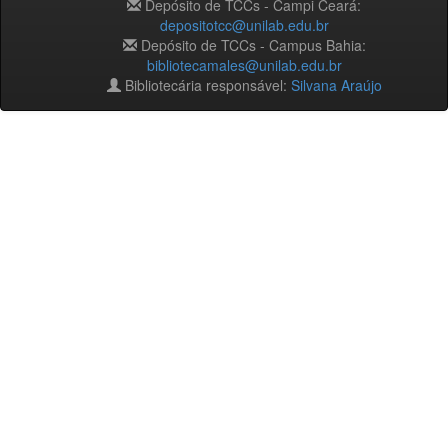
Depósito de TCCs - Campi Ceará:
depositotcc@unilab.edu.br
Depósito de TCCs - Campus Bahia:
bibliotecamales@unilab.edu.br
Bibliotecária responsável:
Silvana Araújo