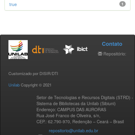
true
1
Contato
Repositório:
Customizado por DISIR/DTI
Unilab
Copyright © 2021
Setor de Tecnologias e Recursos Digitais (STRD) -
Sistema de Bibliotecas da Unilab (Sibiuni)
Endereço: CAMPUS DAS AURORAS
Rua José Franco de Oliveira, s/n,
CEP.: 62.790-970, Redenção – Ceará – Brasil
repositorio@unilab.edu.br