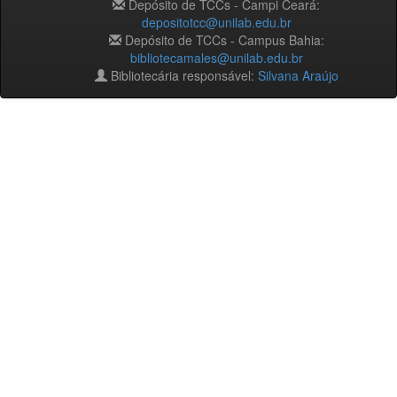
Depósito de TCCs - Campi Ceará:
depositotcc@unilab.edu.br
Depósito de TCCs - Campus Bahia:
bibliotecamales@unilab.edu.br
Bibliotecária responsável:
Silvana Araújo