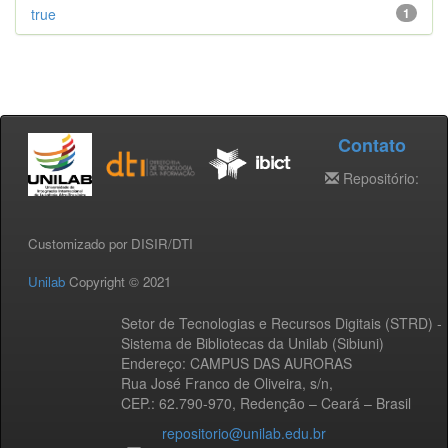
true
1
Contato
Repositório:
Customizado por DISIR/DTI
Unilab
Copyright © 2021
Setor de Tecnologias e Recursos Digitais (STRD) -
Sistema de Bibliotecas da Unilab (Sibiuni)
Endereço: CAMPUS DAS AURORAS
Rua José Franco de Oliveira, s/n,
CEP.: 62.790-970, Redenção – Ceará – Brasil
repositorio@unilab.edu.br