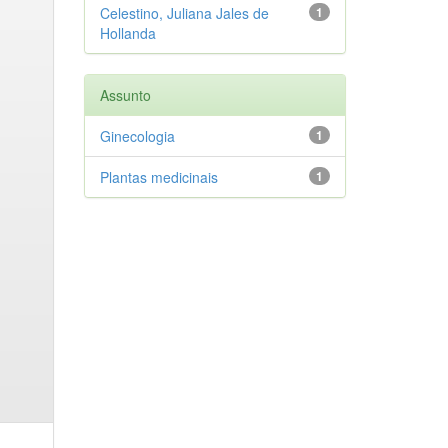
Celestino, Juliana Jales de
1
Hollanda
Assunto
Ginecologia
1
Plantas medicinais
1