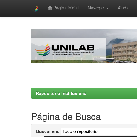
Página inicial
Navegar
Ajuda
Skip
navigation
Repositório Institucional
Página de Busca
Buscar em: