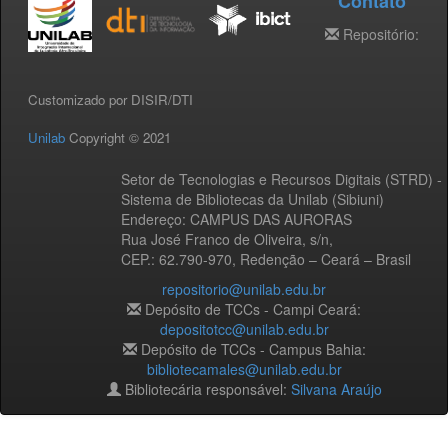
Contato
Repositório:
Customizado por DISIR/DTI
Unilab
Copyright © 2021
Setor de Tecnologias e Recursos Digitais (STRD) -
Sistema de Bibliotecas da Unilab (Sibiuni)
Endereço: CAMPUS DAS AURORAS
Rua José Franco de Oliveira, s/n,
CEP.: 62.790-970, Redenção – Ceará – Brasil
repositorio@unilab.edu.br
Depósito de TCCs - Campi Ceará:
depositotcc@unilab.edu.br
Depósito de TCCs - Campus Bahia:
bibliotecamales@unilab.edu.br
Bibliotecária responsável:
Silvana Araújo