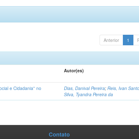
Anterior
1
Autor(es)
cial e Cidadania'' no
Dias, Danival Pereira
;
Reis, Ivan Sant
Silva, Tyandra Pereira da
Contato