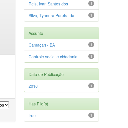
Reis, Ivan Santos dos
1
Silva, Tyandra Pereira da
1
Assunto
Camaçari - BA
1
Controle social e cidadania
1
Data de Publicação
2016
1
Has File(s)
true
1