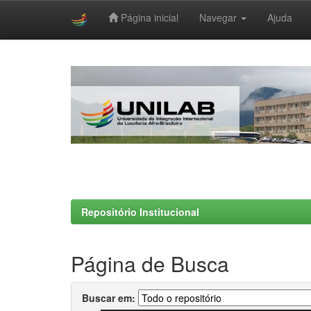
Página inicial
Navegar
Ajuda
Skip
navigation
Repositório Institucional
Página de Busca
Buscar em: