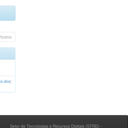
Póximo
os dos
;
Setor de Tecnologias e Recursos Digitais (STRD) -