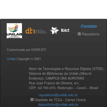
Contato
Repositório:
Customizado por DISIR/DTI
Unilab
Copyright © 2021
Setor de Tecnologias e Recursos Digitais (STRD) -
Sistema de Bibliotecas da Unilab (Sibiuni)
Endereço: CAMPUS DAS AURORAS
Rua José Franco de Oliveira, s/n,
CEP.: 62.790-970, Redenção – Ceará – Brasil
repositorio@unilab.edu.br
Depósito de TCCs - Campi Ceará:
depositotcc@unilab.edu.br