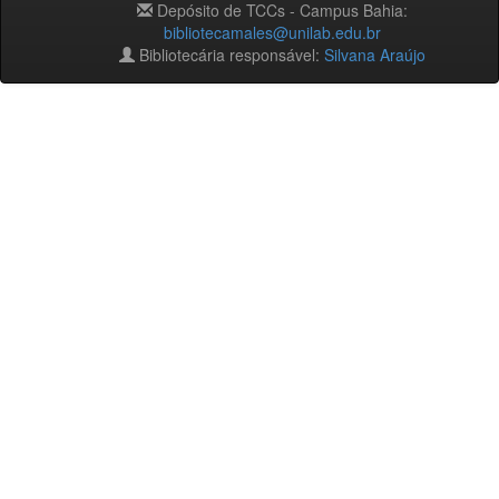
Depósito de TCCs - Campus Bahia:
bibliotecamales@unilab.edu.br
Bibliotecária responsável:
Silvana Araújo