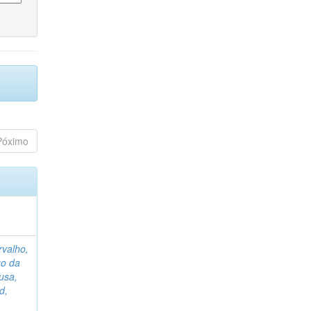
Póximo
rvalho,
go da
usa,
d,