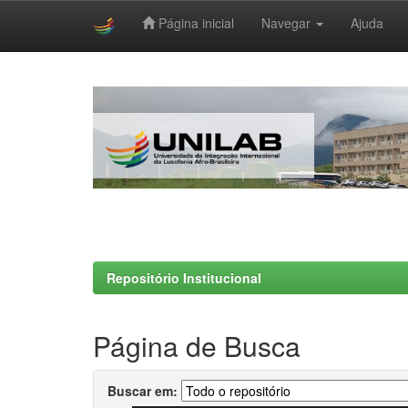
Página inicial
Navegar
Ajuda
Skip
navigation
Repositório Institucional
Página de Busca
Buscar em: