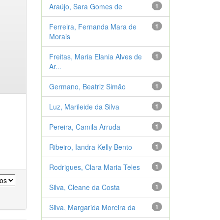
Araújo, Sara Gomes de
1
Ferreira, Fernanda Mara de
1
Morais
Freitas, Maria Elania Alves de
1
Ar...
Germano, Beatriz Simão
1
Luz, Marileide da Silva
1
Pereira, Camila Arruda
1
Ribeiro, Iandra Kelly Bento
1
Rodrigues, Clara Maria Teles
1
Silva, Cleane da Costa
1
Silva, Margarida Moreira da
1