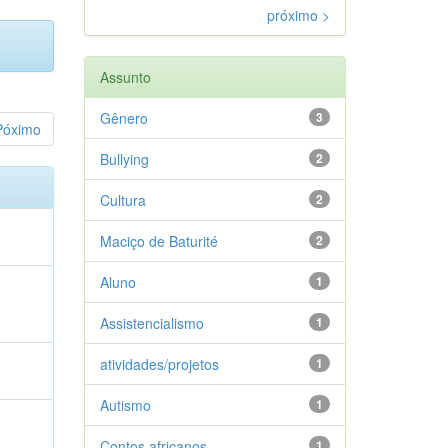
próximo >
Assunto
Gênero
3
Póximo
Bullying
2
Cultura
2
Maciço de Baturité
2
Aluno
1
Assistencialismo
1
atividades/projetos
1
Autismo
1
Contos africanos
1