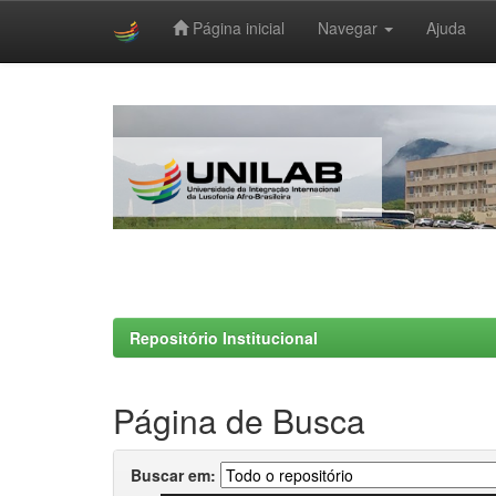
Página inicial
Navegar
Ajuda
Skip
navigation
Repositório Institucional
Página de Busca
Buscar em: