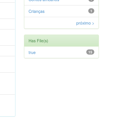
Crianças
1
próximo >
Has File(s)
true
15