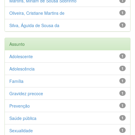
Martins, Miriam de Sousa Sobrinho
1
Oliveira, Cristiane Martins de
1
Silva, Águida de Sousa da
1
Assunto
Adolescente
1
Adolescência
1
Família
1
Gravidez precoce
1
Prevenção
1
Saúde pública
1
Sexualidade
1