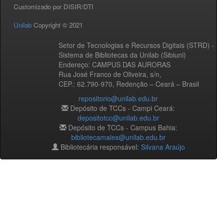
Customizado por DISIR/DTI
Unilab
Copyright © 2021
Setor de Tecnologias e Recursos Digitais (STRD) -
Sistema de Bibliotecas da Unilab (Sibiuni)
Endereço: CAMPUS DAS AURORAS
Rua José Franco de Oliveira, s/n,
CEP.: 62.790-970, Redenção – Ceará – Brasil
repositorio@unilab.edu.br
Depósito de TCCs - Campi Ceará:
depositotcc@unilab.edu.br
Depósito de TCCs - Campus Bahia:
bibliotecamales@unilab.edu.br
Bibliotecária responsável:
Silvana Araújo