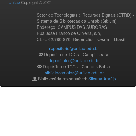
Unilab
Copyright © 2021
Setor de Tecnologias e Recursos Digitais (STRD) -
Sistema de Bibliotecas da Unilab (Sibiuni)
Endereço: CAMPUS DAS AURORAS
Rua José Franco de Oliveira, s/n,
CEP.: 62.790-970, Redenção – Ceará – Brasil
repositorio@unilab.edu.br
Depósito de TCCs - Campi Ceará:
depositotcc@unilab.edu.br
Depósito de TCCs - Campus Bahia:
bibliotecamales@unilab.edu.br
Bibliotecária responsável:
Silvana Araújo