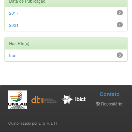
Data de Publicação
2017
2
2021
1
Has File(s)
true
3
Contato
Repositório:
Customizado por DISIR/DTI