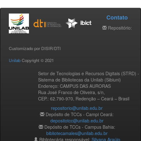
Contato
Repositório:
Customizado por DISIR/DTI
Unilab
Copyright © 2021
Setor de Tecnologias e Recursos Digitais (STRD) -
Sistema de Bibliotecas da Unilab (Sibiuni)
Endereço: CAMPUS DAS AURORAS
Rua José Franco de Oliveira, s/n,
CEP.: 62.790-970, Redenção – Ceará – Brasil
repositorio@unilab.edu.br
Depósito de TCCs - Campi Ceará:
depositotcc@unilab.edu.br
Depósito de TCCs - Campus Bahia:
bibliotecamales@unilab.edu.br
Bibliotecária responsável:
Silvana Araújo