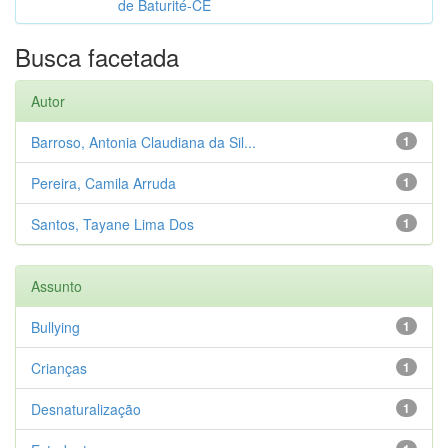
de Baturité-CE
Busca facetada
Autor
Barroso, Antonia Claudiana da Sil...
1
Pereira, Camila Arruda
1
Santos, Tayane Lima Dos
1
Assunto
Bullying
1
Crianças
1
Desnaturalização
1