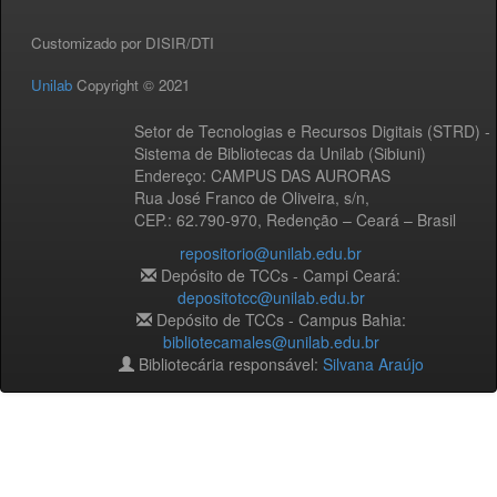
Customizado por DISIR/DTI
Unilab
Copyright © 2021
Setor de Tecnologias e Recursos Digitais (STRD) -
Sistema de Bibliotecas da Unilab (Sibiuni)
Endereço: CAMPUS DAS AURORAS
Rua José Franco de Oliveira, s/n,
CEP.: 62.790-970, Redenção – Ceará – Brasil
repositorio@unilab.edu.br
Depósito de TCCs - Campi Ceará:
depositotcc@unilab.edu.br
Depósito de TCCs - Campus Bahia:
bibliotecamales@unilab.edu.br
Bibliotecária responsável:
Silvana Araújo