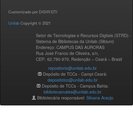
Customizado por DISIR/DTI
Unilab
Copyright © 2021
Setor de Tecnologias e Recursos Digitais (STRD) -
Sistema de Bibliotecas da Unilab (Sibiuni)
Endereço: CAMPUS DAS AURORAS
Rua José Franco de Oliveira, s/n,
CEP.: 62.790-970, Redenção – Ceará – Brasil
repositorio@unilab.edu.br
Depósito de TCCs - Campi Ceará:
depositotcc@unilab.edu.br
Depósito de TCCs - Campus Bahia:
bibliotecamales@unilab.edu.br
Bibliotecária responsável:
Silvana Araújo