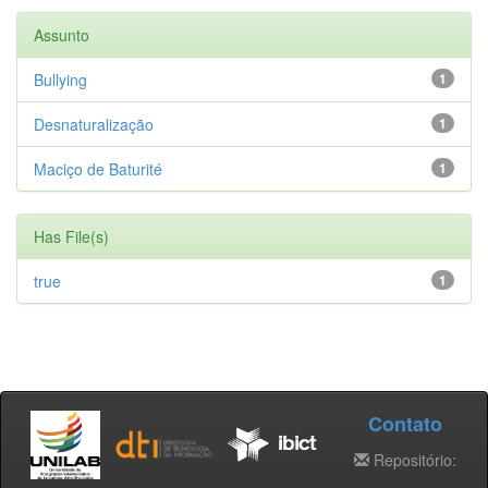
Assunto
Bullying
1
Desnaturalização
1
Maciço de Baturité
1
Has File(s)
true
1
Contato
Repositório: