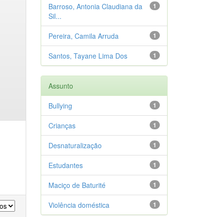
Barroso, Antonia Claudiana da
1
Sil...
Pereira, Camila Arruda
1
Santos, Tayane Lima Dos
1
Assunto
Bullying
1
Crianças
1
Desnaturalização
1
Estudantes
1
Maciço de Baturité
1
Violência doméstica
1