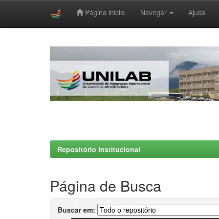
Página inicial
Navegar
Ajuda
Skip
navigation
Repositório Institucional
Página de Busca
Buscar em: