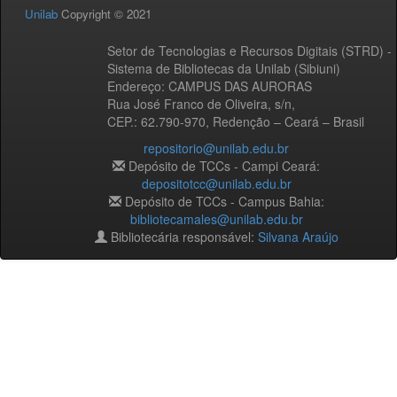
Unilab
Copyright © 2021
Setor de Tecnologias e Recursos Digitais (STRD) -
Sistema de Bibliotecas da Unilab (Sibiuni)
Endereço: CAMPUS DAS AURORAS
Rua José Franco de Oliveira, s/n,
CEP.: 62.790-970, Redenção – Ceará – Brasil
repositorio@unilab.edu.br
Depósito de TCCs - Campi Ceará:
depositotcc@unilab.edu.br
Depósito de TCCs - Campus Bahia:
bibliotecamales@unilab.edu.br
Bibliotecária responsável:
Silvana Araújo