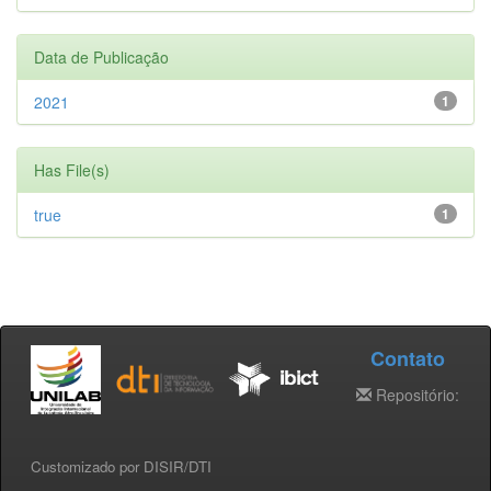
Data de Publicação
2021
1
Has File(s)
true
1
Contato
Repositório:
Customizado por DISIR/DTI