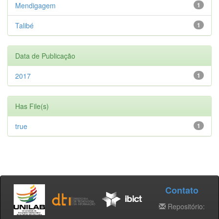
Mendigagem
1
Talibé
1
Data de Publicação
2017
1
Has File(s)
true
1
Contato
Repositório: