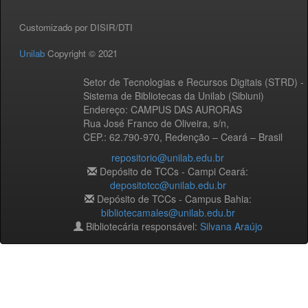
Customizado por DISIR/DTI
Unilab
Copyright © 2021
Setor de Tecnologias e Recursos Digitais (STRD) -
Sistema de Bibliotecas da Unilab (Sibiuni)
Endereço: CAMPUS DAS AURORAS
Rua José Franco de Oliveira, s/n,
CEP.: 62.790-970, Redenção – Ceará – Brasil
repositorio@unilab.edu.br
Depósito de TCCs - Campi Ceará:
depositotcc@unilab.edu.br
Depósito de TCCs - Campus Bahia:
bibliotecamales@unilab.edu.br
Bibliotecária responsável:
Silvana Araújo