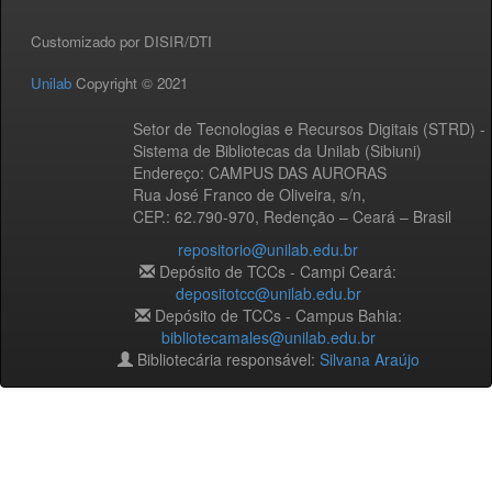
Customizado por DISIR/DTI
Unilab
Copyright © 2021
Setor de Tecnologias e Recursos Digitais (STRD) -
Sistema de Bibliotecas da Unilab (Sibiuni)
Endereço: CAMPUS DAS AURORAS
Rua José Franco de Oliveira, s/n,
CEP.: 62.790-970, Redenção – Ceará – Brasil
repositorio@unilab.edu.br
Depósito de TCCs - Campi Ceará:
depositotcc@unilab.edu.br
Depósito de TCCs - Campus Bahia:
bibliotecamales@unilab.edu.br
Bibliotecária responsável:
Silvana Araújo