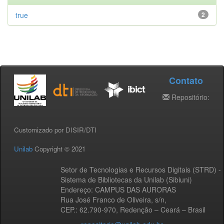
true
2
Contato
Repositório:
Customizado por DISIR/DTI
Unilab
Copyright © 2021
Setor de Tecnologias e Recursos Digitais (STRD) -
Sistema de Bibliotecas da Unilab (Sibiuni)
Endereço: CAMPUS DAS AURORAS
Rua José Franco de Oliveira, s/n,
CEP.: 62.790-970, Redenção – Ceará – Brasil