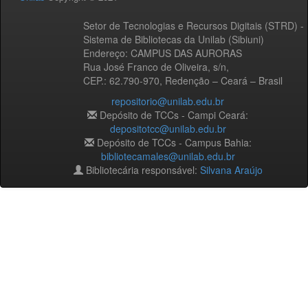
Setor de Tecnologias e Recursos Digitais (STRD) -
Sistema de Bibliotecas da Unilab (Sibiuni)
Endereço: CAMPUS DAS AURORAS
Rua José Franco de Oliveira, s/n,
CEP.: 62.790-970, Redenção – Ceará – Brasil
repositorio@unilab.edu.br
Depósito de TCCs - Campi Ceará:
depositotcc@unilab.edu.br
Depósito de TCCs - Campus Bahia:
bibliotecamales@unilab.edu.br
Bibliotecária responsável:
Silvana Araújo