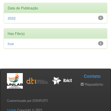
Data de Publicação
2022
1
Has File(s)
true
1
Contato
Repositório:
Customizado por DISIR/DTI
Unilab
Copyright © 2021