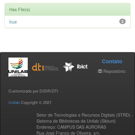
Has File(s)
true
2
Contato
Repositório:
Customizado por DISIR/DTI
Unilab
Copyright © 2021
Setor de Tecnologias e Recursos Digitais (STRD) -
Sistema de Bibliotecas da Unilab (Sibiuni)
Endereço: CAMPUS DAS AURORAS
Rua José Franco de Oliveira, s/n,