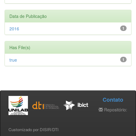
Data de Publicação
2016
1
Has File(s)
true
1
Contato
Repositório:
Customizado por DISIR/DTI