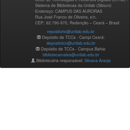
Sistema de Bibliotecas da Unilab (Sibiuni)
Endereço: CAMPUS DAS AURORAS
Rua José Franco de Oliveira, s/n,
CEP.: 62.790-970, Redenção – Ceará – Brasil
repositorio@unilab.edu.br
Depósito de TCCs - Campi Ceará:
depositotcc@unilab.edu.br
Depósito de TCCs - Campus Bahia:
bibliotecamales@unilab.edu.br
Bibliotecária responsável:
Silvana Araújo