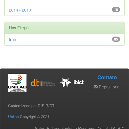
2014 - 2019
18
Has File(s)
true
85
Contato
Repositório:
Customizado por DISIR/DTI
Unilab
Copyright © 2021
Setor de Tecnologias e Recursos Digitais (STRD) -