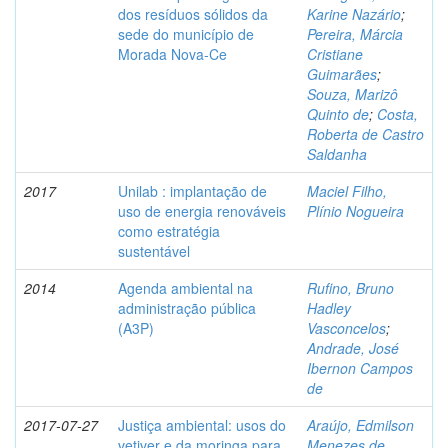
dos resíduos sólidos da
Karine Nazário
;
sede do município de
Pereira, Márcia
Morada Nova-Ce
Cristiane
Guimarães
;
Souza, Marizô
Quinto de
;
Costa,
Roberta de Castro
Saldanha
2017
Unilab : implantação de
Maciel Filho,
uso de energia renováveis
Plínio Nogueira
como estratégia
sustentável
2014
Agenda ambiental na
Rufino, Bruno
administração pública
Hadley
(A3P)
Vasconcelos
;
Andrade, José
Ibernon Campos
de
2017-07-27
Justiça ambiental: usos do
Araújo, Edmilson
vetiver e da moringa para
Menezes de