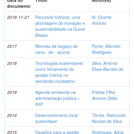
Data do
Título
Autor(es)
documento
2018-11-21
Recursos hídricos, uma
Ié, Ocante
abordagem da inovação e
António
sustentabilidade na Guiné-
Bissau
2017
Blendas de bagaço de
Ponte, Marcelo
cana - de - açúcar
Rodrigues
2018
Tecnologias sustentáveis
Silva, Antônio
como ferramenta de
Elves Barreto da
gestão hídrica no
semiárido nordestino
2018
Agenda ambiental na
Freitas Filho,
administração pública –
Antonio Gildo
A3P
2014
Desenvolvimento local
Tôrres, Raimundo
sustentável
Nonato da Silva
2015
Desafios para a gestão
Rodrigues, Adna