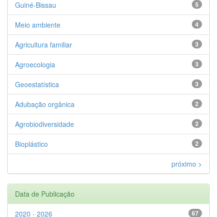
Guiné-Bissau
5
Meio ambiente
4
Agricultura familiar
3
Agroecologia
3
Geoestatística
3
Adubação orgânica
2
Agrobiodiversidade
2
Bioplástico
2
próximo >
Data de Publicação
2020 - 2026
67