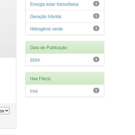
Energia solar fotovoltaica
1
Geração híbrida
1
Hidrogênio verde
1
Data de Publicação
2024
1
Has File(s)
true
1