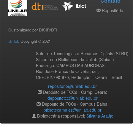
Contato
Repositório:
Customizado por DISIR/DTI
Unilab
Copyright © 2021
Setor de Tecnologias e Recursos Digitais (STRD) -
Sistema de Bibliotecas da Unilab (Sibiuni)
Endereço: CAMPUS DAS AURORAS
Rua José Franco de Oliveira, s/n,
CEP.: 62.790-970, Redenção – Ceará – Brasil
repositorio@unilab.edu.br
Depósito de TCCs - Campi Ceará:
depositotcc@unilab.edu.br
Depósito de TCCs - Campus Bahia:
bibliotecamales@unilab.edu.br
Bibliotecária responsável:
Silvana Araújo