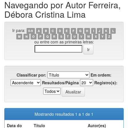
Navegando por Autor Ferreira,
Débora Cristina Lima
Ir para:
0-9
A
B
C
D
E
F
G
H
I
J
K
L
M
N
O
P
Q
R
S
T
U
V
W
X
Y
Z
ou entre com as primeiras letras:
Classificar por:
Em ordem:
Resultados/Página
Registro(s):
Mostrando resultados 1 a 1 de 1
Data do
Título
Autor(es)