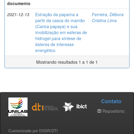
documento
2021-12-13
Extração da papaína a
Ferreira, Débora
partir da casca do mamão
Cristina Lima
(Carica papaya) e sua
imobilização em esferas de
hidrogel para síntese de
ésteres de interesse
energético
Mostrando resultados 1 a 1 de 1
Contato
Repositório:
Customizado por DISIR/DTI