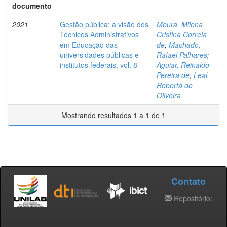
documento
2021
Gestão pública: a visão dos
Moura, Milena
Técnicos Administrativos
Cristina Correia
em Educação das
de
;
Machado,
universidades públicas e
Rafael Palhares
;
institutos federais, vol. 8
Aguiar, Reinaldo
Pereira de
;
Leal,
Roberta de
Oliveira
Mostrando resultados 1 a 1 de 1
Contato
Repositório: