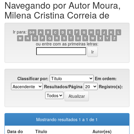
Navegando por Autor Moura,
Milena Cristina Correia de
Ir para:
0-9
A
B
C
D
E
F
G
H
I
J
K
L
M
N
O
P
Q
R
S
T
U
V
W
X
Y
Z
ou entre com as primeiras letras:
Classificar por:
Em ordem:
Resultados/Página
Registro(s):
Mostrando resultados 1 a 1 de 1
Data do
Título
Autor(es)