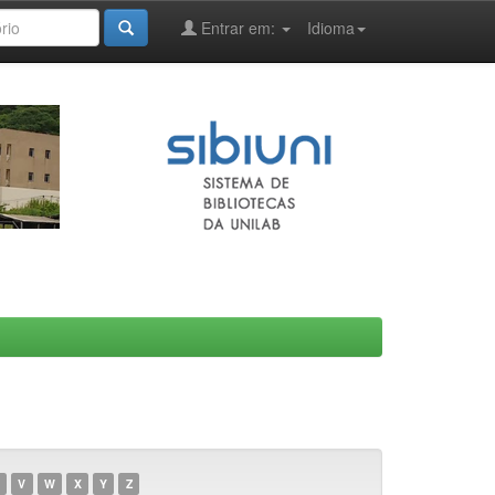
Entrar em:
Idioma
V
W
X
Y
Z