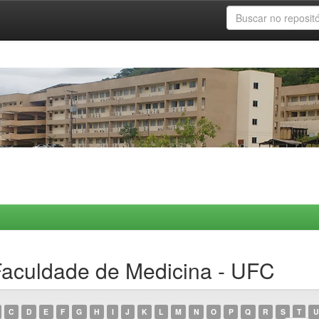
aculdade de Medicina - UFC
C
D
E
F
G
H
I
J
K
L
M
N
O
P
Q
R
S
T
U