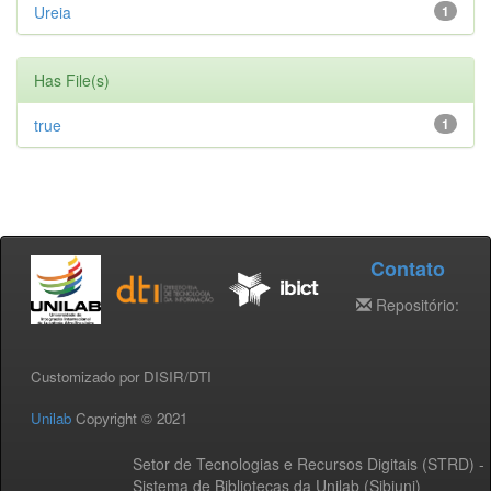
Ureia
1
Has File(s)
true
1
Contato
Repositório:
Customizado por DISIR/DTI
Unilab
Copyright © 2021
Setor de Tecnologias e Recursos Digitais (STRD) -
Sistema de Bibliotecas da Unilab (Sibiuni)