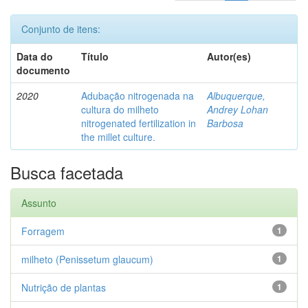
Conjunto de itens:
Data do
Título
Autor(es)
documento
2020
Adubação nitrogenada na
Albuquerque,
cultura do milheto
Andrey Lohan
nitrogenated fertilization in
Barbosa
the millet culture.
Busca facetada
Assunto
Forragem
1
milheto (Penissetum glaucum)
1
Nutrição de plantas
1