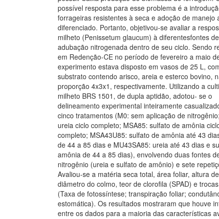
possível resposta para esse problema é a introduç
forrageiras resistentes à seca e adoção de manejo 
diferenciado. Portanto, objetivou-se avaliar a respo
milheto (Penissetum glaucum) à diferentesfontes de
adubação nitrogenada dentro de seu ciclo. Sendo r
em Redenção-CE no período de fevereiro a maio d
experimento estava disposto em vasos de 25 L, co
substrato contendo arisco, areia e esterco bovino, 
proporção 4x3x1, respectivamente. Utilizando a cult
milheto BRS 1501, de dupla aptidão, adotou- se o
delineamento experimental inteiramente casualiza
cinco tratamentos (M0: sem aplicação de nitrogêni
ureia ciclo completo; MSA85: sulfato de amônia cicl
completo; MSA43U85: sulfato de amônia até 43 dias
de 44 a 85 dias e MU43SA85: ureia até 43 dias e su
amônia de 44 a 85 dias), envolvendo duas fontes d
nitrogênio (ureia e sulfato de amônio) e sete repeti
Avaliou-se a matéria seca total, área foliar, altura de
diâmetro do colmo, teor de clorofila (SPAD) e troca
(Taxa de fotossíntese; transpiração foliar; condutân
estomática). Os resultados mostraram que houve in
entre os dados para a maioria das características a