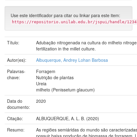
Use este identificador para citar ou linkar para este item:
https://repositorio.unilab.edu.br/jspui/handle/1234
Título:
Adubação nitrogenada na cultura do milheto nitrog
fertilization in the millet culture.
Autor(es):
Albuquerque, Andrey Lohan Barbosa
Palavras-
Forragem
chave:
Nutrição de plantas
Ureia
milheto (Penissetum glaucum)
Data do
2020
documento:
Citação:
ALBUQUERQUE, A. L. B. (2020)
Resumo:
As regiões semiáridas do mundo são caracterizada
possuir baixa produção de biomassa de forragem.