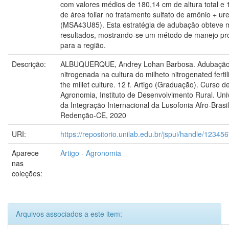
com valores médios de 180,14 cm de altura total e
de área foliar no tratamento sulfato de amônio + ure
(MSA43U85). Esta estratégia de adubação obteve 
resultados, mostrando-se um método de manejo pr
para a região.
Descrição:
ALBUQUERQUE, Andrey Lohan Barbosa. Adubaçã
nitrogenada na cultura do milheto nitrogenated fertili
the millet culture. 12 f. Artigo (Graduação). Curso d
Agronomia, Instituto de Desenvolvimento Rural. Uni
da Integração Internacional da Lusofonia Afro-Brasil
Redenção-CE, 2020
URI:
https://repositorio.unilab.edu.br/jspui/handle/1234
Aparece
Artigo - Agronomia
nas
coleções:
Arquivos associados a este item: