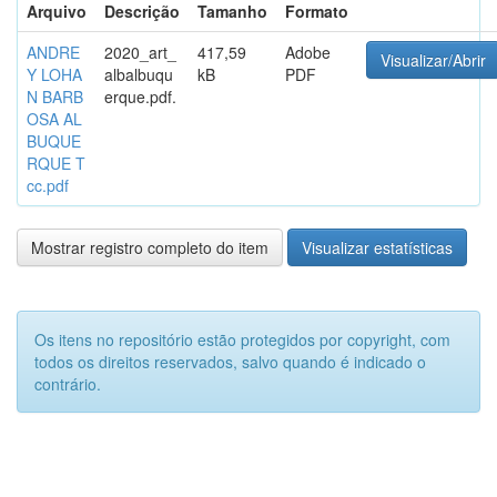
Arquivo
Descrição
Tamanho
Formato
ANDRE
2020_art_
417,59
Adobe
Visualizar/Abrir
Y LOHA
albalbuqu
kB
PDF
N BARB
erque.pdf.
OSA AL
BUQUE
RQUE T
cc.pdf
Mostrar registro completo do item
Visualizar estatísticas
Os itens no repositório estão protegidos por copyright, com
todos os direitos reservados, salvo quando é indicado o
contrário.