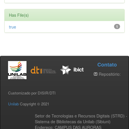
Has File(s)
true
1
Contato
Repositório:
Customizado por DISIR/DTI
Unilab
Copyright © 2021
Setor de Tecnologias e Recursos Digitais (STRD) -
Sistema de Bibliotecas da Unilab (Sibiuni)
Endereço: CAMPUS DAS AURORAS