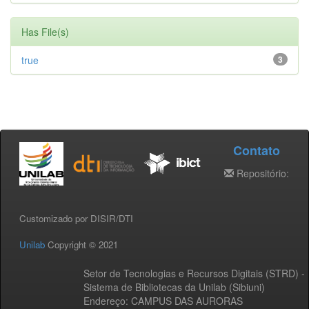
Has File(s)
true
3
Contato
Repositório:
Customizado por DISIR/DTI
Unilab
Copyright © 2021
Setor de Tecnologias e Recursos Digitais (STRD) -
Sistema de Bibliotecas da Unilab (Sibiuni)
Endereço: CAMPUS DAS AURORAS