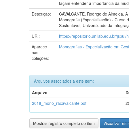
façam entender a importância da muda
Descrição:
CAVALCANTE, Rodrigo de Almeida. A p
Monografia (Especialização) - Curso 
Sustentável, Universidade da Integraçã
URI:
https://repositorio.unilab.edu.br/jspu
Aparece
Monografias - Especialização em Gest
nas
coleções:
Arquivos associados a este item:
Arquivo
D
2018_mono_racavalcante.pdf
2
Mostrar registro completo do item
Visualizar esta