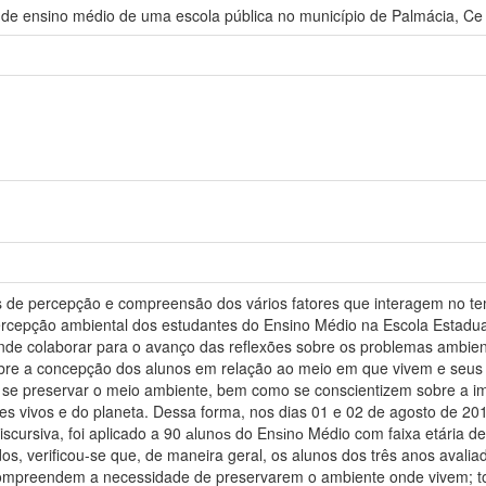
de ensino médio de uma escola pública no município de Palmácia, Ce
de percepção e compreensão dos vários fatores que interagem no te
ercepção ambiental dos estudantes do Ensino Médio na Escola Estadua
nde colaborar para o avanço das reflexões sobre os problemas ambient
sobre a concepção dos alunos em relação ao meio em que vivem e seus
se preservar o meio ambiente, bem como se conscientizem sobre a im
es vivos e do planeta. Dessa forma, nos dias 01 e 02 de agosto de 201
iscursiva, foi aplicado a 90 аlunоѕ do Enѕіnо Médio com faixa etária d
dos, verificou-se que, de maneira geral, os alunos dos três anos aval
compreendem a necessidade de preservarem o ambiente onde vivem; to