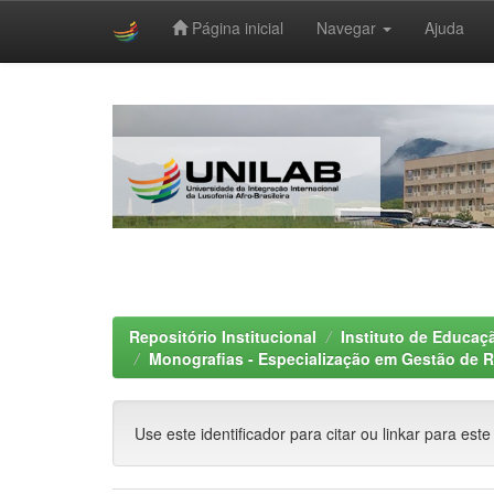
Página inicial
Navegar
Ajuda
Skip
navigation
Repositório Institucional
Instituto de Educaçã
Monografias - Especialização em Gestão de R
Use este identificador para citar ou linkar para este