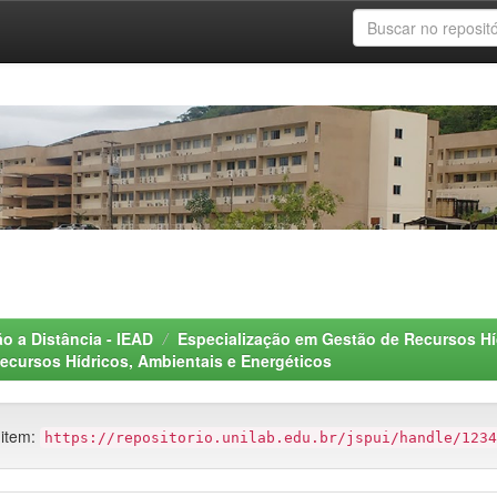
o a Distância - IEAD
Especialização em Gestão de Recursos Hí
ecursos Hídricos, Ambientais e Energéticos
 item:
https://repositorio.unilab.edu.br/jspui/handle/1234