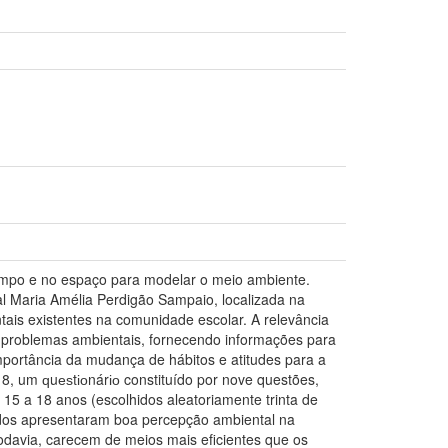
mpo e no espaço para modelar o meio ambiente.
l Maria Amélia Perdigão Sampaio, localizada na
ais existentes na comunidade escolar. A relevância
 problemas ambientais, fornecendo informações para
portância da mudança de hábitos e atitudes para a
8, um ԛuеѕtіоnárіо constituído por nove questões,
e 15 a 18 anos (escolhidos aleatoriamente trinta de
iados apresentaram boa percepção ambiental na
davia, carecem de meios mais eficientes que os