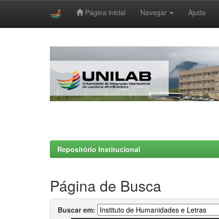
Página inicial
Navegar
Ajuda
Skip
navigation
Repositório Institucional
Página de Busca
Buscar em: