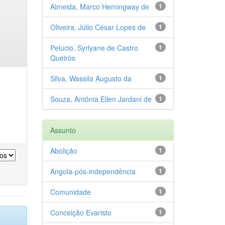
Almeida, Marco Hemingway de
1
Oliveira, Júlio César Lopes de
1
Pelucio, Syrlyane de Castro
1
Queirós
Silva, Wassila Augusto da
1
Souza, Antônia Ellen Jardani de
1
Assunto
Abolição
1
Angola-pós-independência
1
Comunidade
1
Conceição Evaristo
1