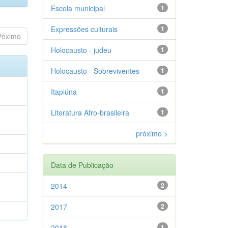
Escola municipal
1
Expressões culturais
1
Póximo
Holocausto - judeu
1
Holocausto - Sobreviventes
1
Itapiúna
1
Literatura Afro-brasileira
1
próximo >
Data de Publicação
2014
2
2017
2
2018
1