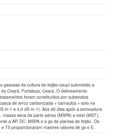
as gasosas da cultura do feijão-caupi submetido a
l do Ceará, Fortaleza, Ceará. O delineamento
 tratamentos foram constituídos por substratos
- casca de arroz carbonizada + carnaúba + solo na
0 dS m-1 e 4,0 dS m-1). Aos 40 dias após a semeadura
F), massa seca da parte aérea (MSPA) e total (MST),
mente a AP, DC, MSPA e a gs de plantas de feijão. Os
e T5 proporcionaram maiores valores de gs e E.