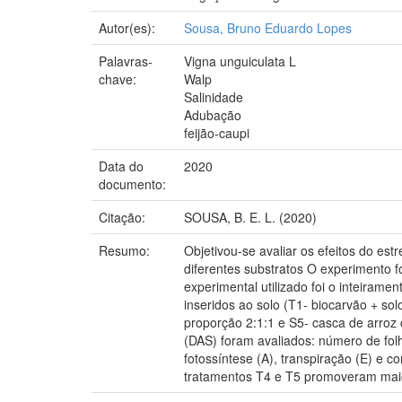
Autor(es):
Sousa, Bruno Eduardo Lopes
Palavras-
Vigna unguiculata L
chave:
Walp
Salinidade
Adubação
feijão-caupi
Data do
2020
documento:
Citação:
SOUSA, B. E. L. (2020)
Resumo:
Objetivou-se avaliar os efeitos do est
diferentes substratos O experimento f
experimental utilizado foi o inteirame
inseridos ao solo (T1- biocarvão + so
proporção 2:1:1 e S5- casca de arroz
(DAS) foram avaliados: número de folh
fotossíntese (A), transpiração (E) e 
tratamentos T4 e T5 promoveram maio