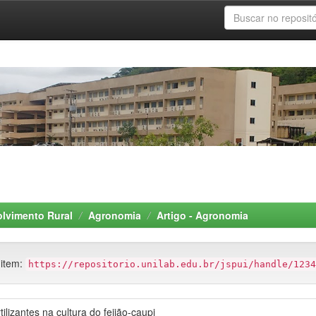
olvimento Rural
Agronomia
Artigo - Agronomia
 item:
https://repositorio.unilab.edu.br/jspui/handle/1234
ilizantes na cultura do feijão-caupi