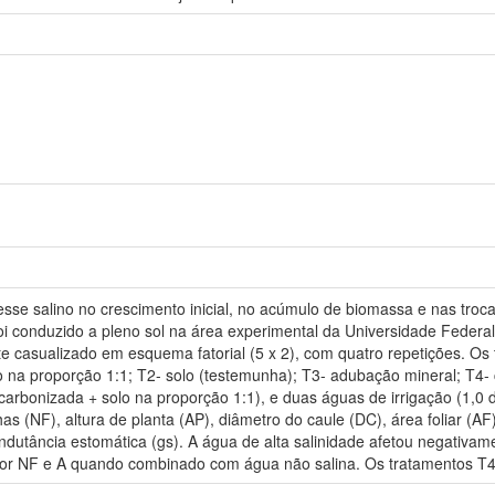
resse salino no crescimento inicial, no acúmulo de biomassa e nas troc
oi conduzido a pleno sol na área experimental da Universidade Federa
nte casualizado em esquema fatorial (5 x 2), com quatro repetições. Os
lo na proporção 1:1; T2- solo (testemunha); T3- adubação mineral; T4
 carbonizada + solo na proporção 1:1), e duas águas de irrigação (1,
as (NF), altura de planta (AP), diâmetro do caule (DC), área foliar (A
condutância estomática (gs). A água de alta salinidade afetou negativa
r NF e A quando combinado com água não salina. Os tratamentos T4 