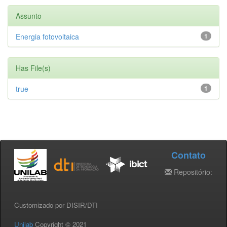
Assunto
Energia fotovoltaica
1
Has File(s)
true
1
Contato
Repositório:
Customizado por DISIR/DTI
Unilab
Copyright © 2021