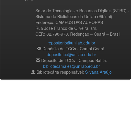
Setor de Tecnologias e Recursos Digitais (STRD) -
Sistema de Bibliotecas da Unilab (Sibiuni)
Endereço: CAMPUS DAS AURORAS
Rua José Franco de Oliveira, s/n,
CEP.: 62.790-970, Redenção – Ceará – Brasil
repositorio@unilab.edu.br
Depósito de TCCs - Campi Ceará:
depositotcc@unilab.edu.br
Depósito de TCCs - Campus Bahia:
bibliotecamales@unilab.edu.br
Bibliotecária responsável:
Silvana Araújo