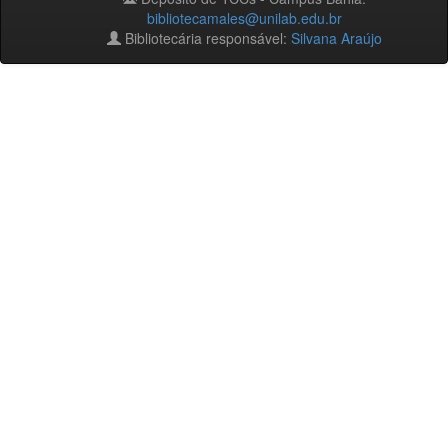
bibliotecamales@unilab.edu.br
Bibliotecária responsável:
Silvana Araújo