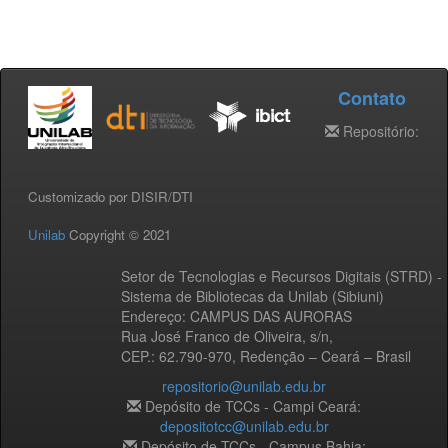
Contato
Repositório:
Customizado por DISIR/DTI
Unilab
Copyright © 2021
Setor de Tecnologias e Recursos Digitais (STRD) -
Sistema de Bibliotecas da Unilab (Sibiuni)
Endereço: CAMPUS DAS AURORAS
Rua José Franco de Oliveira, s/n,
CEP.: 62.790-970, Redenção – Ceará – Brasil
repositorio@unilab.edu.br
Depósito de TCCs - Campi Ceará:
depositotcc@unilab.edu.br
Depósito de TCCs - Campus Bahia: