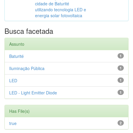
cidade de Baturité
utilizando tecnologia LED e
energia solar fotovoltaica
Busca facetada
Assunto
Baturité
1
Iluminação Pública
1
LED
1
LED - Light Emitter Diode
1
Has File(s)
true
2