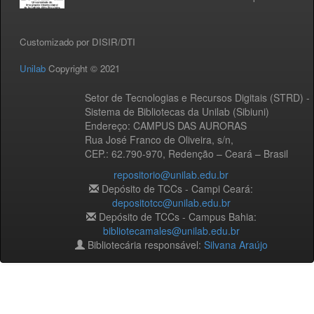
Customizado por DISIR/DTI
Unilab
Copyright © 2021
Setor de Tecnologias e Recursos Digitais (STRD) -
Sistema de Bibliotecas da Unilab (Sibiuni)
Endereço: CAMPUS DAS AURORAS
Rua José Franco de Oliveira, s/n,
CEP.: 62.790-970, Redenção – Ceará – Brasil
repositorio@unilab.edu.br
Depósito de TCCs - Campi Ceará:
depositotcc@unilab.edu.br
Depósito de TCCs - Campus Bahia:
bibliotecamales@unilab.edu.br
Bibliotecária responsável:
Silvana Araújo