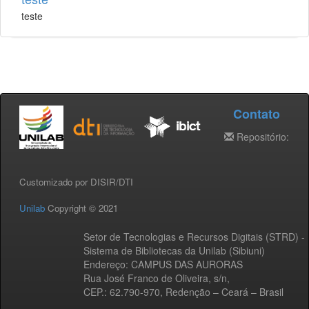
teste
Contato
Repositório:
Customizado por DISIR/DTI
Unilab
Copyright © 2021
Setor de Tecnologias e Recursos Digitais (STRD) -
Sistema de Bibliotecas da Unilab (Sibiuni)
Endereço: CAMPUS DAS AURORAS
Rua José Franco de Oliveira, s/n,
CEP.: 62.790-970, Redenção – Ceará – Brasil