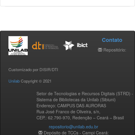
Contato
Repositório:
Customizado por DISIR/DTI
Unilab
Copyright © 2021
Setor de Tecnologias e Recursos Digitais (STRD) -
Sistema de Bibliotecas da Unilab (Sibiuni)
Endereço: CAMPUS DAS AURORAS
Rua José Franco de Oliveira, s/n,
CEP.: 62.790-970, Redenção – Ceará – Brasil
repositorio@unilab.edu.br
Depósito de TCCs - Campi Ceará: