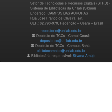
Setor de Tecnologias e Recursos Digitais (STRD) -
Sistema de Bibliotecas da Unilab (Sibiuni)
Endereço: CAMPUS DAS AURORAS
Rua José Franco de Oliveira, s/n,
CEP.: 62.790-970, Redenção – Ceará – Brasil
repositorio@unilab.edu.br
Depósito de TCCs - Campi Ceará:
depositotcc@unilab.edu.br
Depósito de TCCs - Campus Bahia:
bibliotecamales@unilab.edu.br
Bibliotecária responsável:
Silvana Araújo