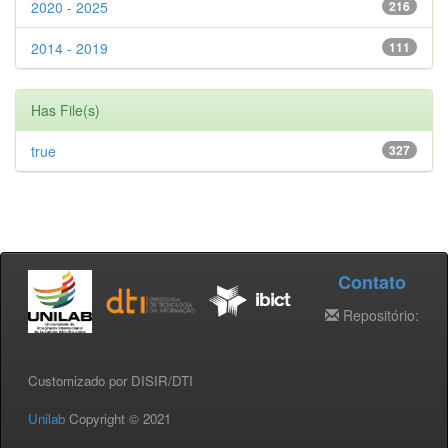
2020 - 2025
216
2014 - 2019
111
Has File(s)
true
327
Contato
Repositório:
Customizado por DISIR/DTI
Unilab
Copyright © 2021