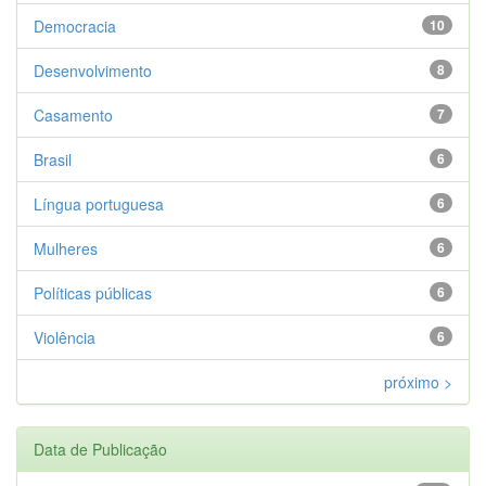
Democracia
10
Desenvolvimento
8
Casamento
7
Brasil
6
Língua portuguesa
6
Mulheres
6
Políticas públicas
6
Violência
6
próximo >
Data de Publicação