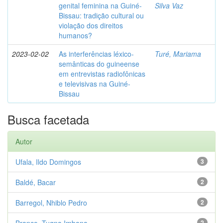
genital feminina na Guiné-
Silva Vaz
Bissau: tradição cultural ou
violação dos direitos
humanos?
2023-02-02
As interferências léxico-
Turé, Mariama
semânticas do guineense
em entrevistas radiofônicas
e televisivas na Guiné-
Bissau
Busca facetada
Autor
Ufala, Ildo Domingos
3
Baldé, Bacar
2
Barregol, Nhiblo Pedro
2
2