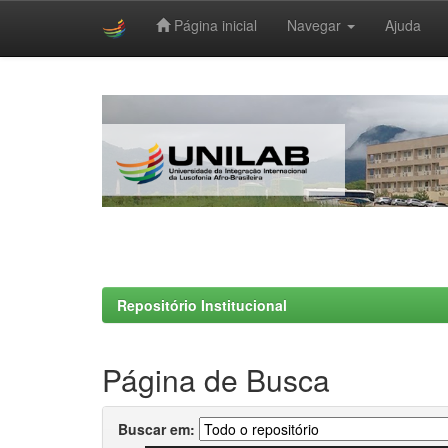
Página inicial
Navegar
Ajuda
Skip
navigation
Repositório Institucional
Página de Busca
Buscar em: