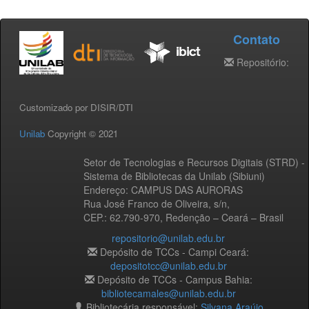
Contato
Repositório:
Customizado por DISIR/DTI
Unilab
Copyright © 2021
Setor de Tecnologias e Recursos Digitais (STRD) -
Sistema de Bibliotecas da Unilab (Sibiuni)
Endereço: CAMPUS DAS AURORAS
Rua José Franco de Oliveira, s/n,
CEP.: 62.790-970, Redenção – Ceará – Brasil
repositorio@unilab.edu.br
Depósito de TCCs - Campi Ceará:
depositotcc@unilab.edu.br
Depósito de TCCs - Campus Bahia:
bibliotecamales@unilab.edu.br
Bibliotecária responsável:
Silvana Araújo