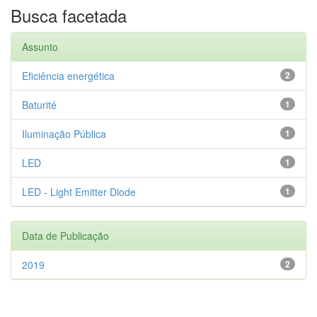
Busca facetada
Assunto
Eficiência energética
2
Baturité
1
Iluminação Pública
1
LED
1
LED - Light Emitter Diode
1
Data de Publicação
2019
2