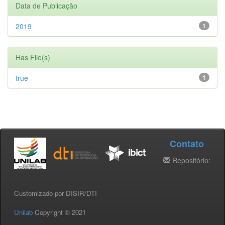
Data de Publicação
2019
1
Has File(s)
true
1
Contato
Repositório:
Customizado por DISIR/DTI
Unilab
Copyright © 2021