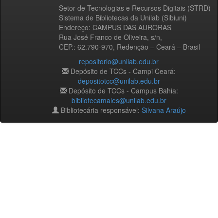
Setor de Tecnologias e Recursos Digitais (STRD) -
Sistema de Bibliotecas da Unilab (Sibiuni)
Endereço: CAMPUS DAS AURORAS
Rua José Franco de Oliveira, s/n,
CEP.: 62.790-970, Redenção – Ceará – Brasil
repositorio@unilab.edu.br
Depósito de TCCs - Campi Ceará:
depositotcc@unilab.edu.br
Depósito de TCCs - Campus Bahia:
bibliotecamales@unilab.edu.br
Bibliotecária responsável:
Silvana Araújo