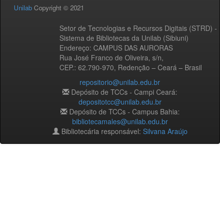
Unilab
Copyright © 2021
Setor de Tecnologias e Recursos Digitais (STRD) -
Sistema de Bibliotecas da Unilab (Sibiuni)
Endereço: CAMPUS DAS AURORAS
Rua José Franco de Oliveira, s/n,
CEP.: 62.790-970, Redenção – Ceará – Brasil
repositorio@unilab.edu.br
Depósito de TCCs - Campi Ceará:
depositotcc@unilab.edu.br
Depósito de TCCs - Campus Bahia:
bibliotecamales@unilab.edu.br
Bibliotecária responsável:
Silvana Araújo