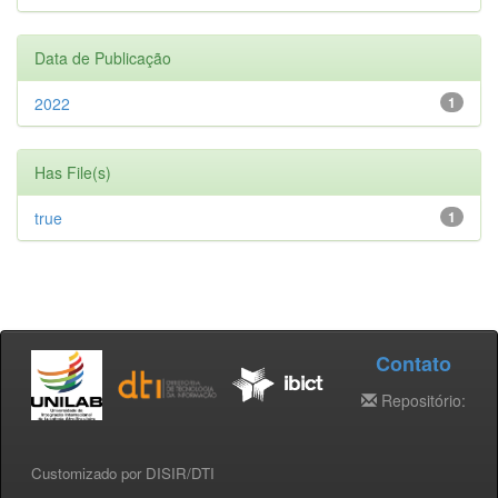
Data de Publicação
2022
1
Has File(s)
true
1
Contato
Repositório:
Customizado por DISIR/DTI