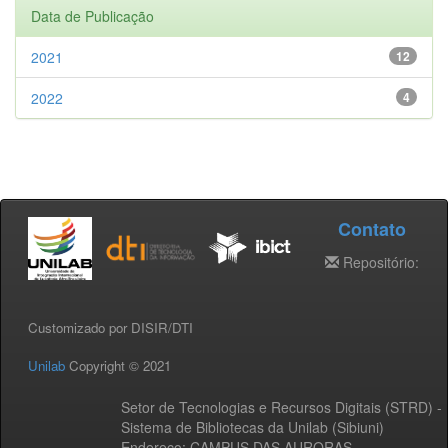
Data de Publicação
2021
12
2022
4
Contato
Repositório:
Customizado por DISIR/DTI
Unilab
Copyright © 2021
Setor de Tecnologias e Recursos Digitais (STRD) -
Sistema de Bibliotecas da Unilab (Sibiuni)
Endereço: CAMPUS DAS AURORAS