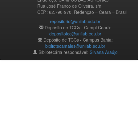
Rua José Franco de Oliveira, s/n,
CEP.: 62.790-970, Redenção – Ceará – Brasil
repositorio@unilab.edu.br
Depósito de TCCs - Campi Ceará:
depositotcc@unilab.edu.br
Depósito de TCCs - Campus Bahia:
bibliotecamales@unilab.edu.br
Bibliotecária responsável:
Silvana Araújo